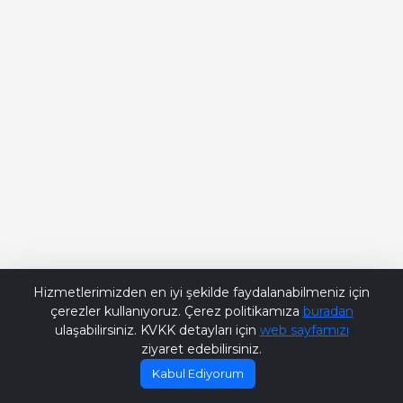
Bana Soru Sor | Ask Me
Hizmetlerimizden en iyi şekilde faydalanabilmeniz için
çerezler kullanıyoruz. Çerez politikamıza
buradan
ulaşabilirsiniz. KVKK detayları için
web sayfamızı
ziyaret edebilirsiniz.
Kabul Ediyorum