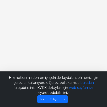
Bana Soru Sor | Ask Me
Hizmetlerimizden en iyi şekilde faydalanabilmeniz için
çerezler kullanıyoruz. Çerez politikamıza
buradan
ulaşabilirsiniz. KVKK detayları için
web sayfamızı
ziyaret edebilirsiniz.
Kabul Ediyorum