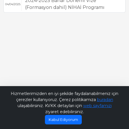
2024-2025 Bahar Dönemi Vize
04/04/2025
(Formasyon dahil) NİHAİ Programı
Bana Soru Sor | Ask Me
Hizmetlerimizden en iyi şekilde faydalanabilmeniz için
çerezler kullanıyoruz. Çerez politikamıza
buradan
ulaşabilirsiniz. KVKK detayları için
web sayfamızı
ziyaret edebilirsiniz.
Kabul Ediyorum